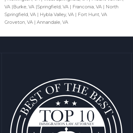
VA |Burke, VA |Springfield, VA | Franconia, VA | North
Springfield, VA | Hybla Valley, VA | Fort Hunt, VA
Groveton, VA | Annandale, VA