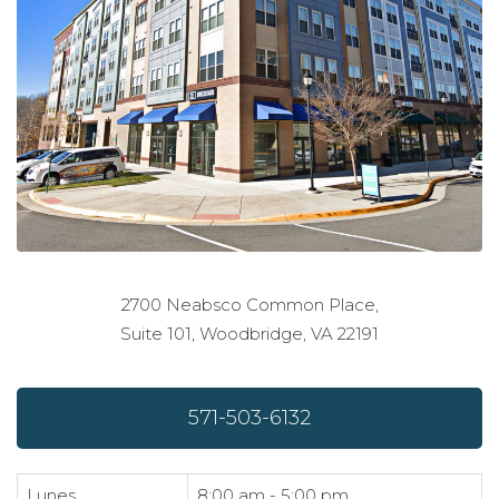
2700 Neabsco Common Place,
Suite 101, Woodbridge, VA 22191
571-503-6132
Lunes
8:00 am - 5:00 pm